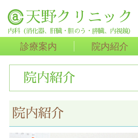
天野クリニック
内科（消化器、肝臓・胆のう・膵臓、内視鏡）
診療案内
院内紹介
院内紹介
受付・待合室・中待合
院内紹介
診察室・処置室